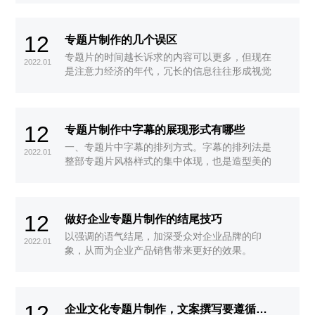
果。以黑色为基调，并不是不给被拍摄物体以光
线，而是一方面要勾划出景物的轮廓，一方面要
12
创造出使主体从背景中浮现出来的图像。
专题片制作的几个误区
专题片的时间越长诉求的内容可以更多，但现在
2022.01
是注意力经济的年代，冗长的信息往往形成视觉
疲劳，结果适得其反，所以时间上的控制并不是
越长越好，其实相反,如果制作上再没有讲究，受
众能把前面几分钟看完已经不错（专业讲解除
12
外），所以要看专题片的目的和对象来安排时
专题片制作中字幕的展现形式有哪些
间。
一、专题片中字幕的排列方式。字幕的排列法是
2022.01
整部专题片风格样式的集中体现，也是造型美的
重要因素之一。
12
做好企业专题片制作的结尾技巧
以强调的语气结尾，加深受众对企业品牌的印
2022.01
象，从而为企业产品销售带来更好的效果。
12
企业文化专题片制作，文案撰写要遵循哪些原则?