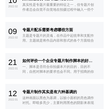
10
真实性是专题片最重要的特征之一，但专题片创
2022.02
作者总会自觉不自觉地在拍摄过程中融入一些个
人的态度和观点，这样就很容易破坏片子的真实
感。因此，在人物专题片中多采用新闻纪实性的
跟踪拍摄手法就显得非常必要。
09
专题片配乐需要考虑哪些方面
主题是专题片的灵魂，在作品中起统率和支配作
2022.02
用。主题就是将作品内容和形式的各个方面组合
成一个整体的思想。
21
如何评价一个企业专题片制作脚本的好与坏
一、脚本是否符合你拍摄本片的目的，目的不
2022.01
同，自然对脚本的要求也会不同。用于招商的你
要更强调企业的实力，需要加入企业的信息，给
消费者展示用的，就要写得时尚有趣。所以，你
必须评审脚本是否符合你们专题片拍摄的初衷。
12
专题片制作其实是有六种基调的
这种画面以黑色为基调，以较小面积的亮色调作
2022.01
衬托。即暗多亮少，主要利用黑色的阴影来表现
气氛。低调能使人联想到肃穆、忧愁、神秘的效