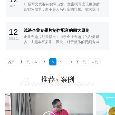
1. 撰写文案要从实际出发。文案撰写应该更加贴
2022.01
合实际需求，而不是天马行空的想象。要求我们
在文案撰写时，要站在客户的角度，以客户的诉
求为出发点，更加贴合受众的利益。不要让客户
看了文案以后有一种夸大其词的感觉，这样会影
12
响专题片的宣传效果。文案撰写更应该贴合受众
浅谈企业专题片制作配音的四大原则
所需，从受众的立场出发，让专题片发挥出极大
企业专题片配音指出：由于企业专题片的种类繁
2022.01
的宣传力。
多、主题丰富多彩，因此，对于整体的视频走向
个性要有明确的定位。这样才能使所制作企业专
题片的配音达到更理想的效果。
首页
上一页
6
7
8
9
10
下一页
末页