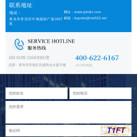
网址：www.qdrdtv.com
地址：
邮箱：liujunlei@net532.net
青岛市李沧区中海国际广场1807
室
186 6189 2166/刘经理
总部：青岛市市南区百盛商业大厦37楼
24小时热线