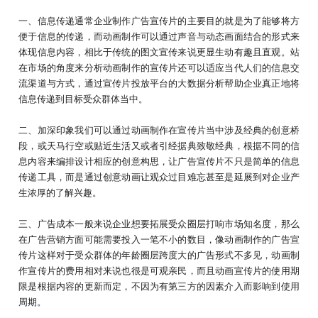
一、信息传递通常企业制作广告宣传片的主要目的就是为了能够将方
便于信息的传递，而动画制作可以通过声音与动态画面结合的形式来
体现信息内容，相比于传统的图文宣传来说更显生动有趣且直观。站
在市场的角度来分析动画制作的宣传片还可以适应当代人们的信息交
流渠道与方式，通过宣传片投放平台的大数据分析帮助企业真正地将
信息传递到目标受众群体当中。
二、加深印象我们可以通过动画制作在宣传片当中涉及经典的创意桥
段，或天马行空或贴近生活又或者引经据典致敬经典，根据不同的信
息内容来编排设计相应的创意构思，让广告宣传片不只是简单的信息
传递工具，而是通过创意动画让观众过目难忘甚至是延展到对企业产
生浓厚的了解兴趣。
三、广告成本一般来说企业想要拓展受众圈层打响市场知名度，那么
在广告营销方面可能需要投入一笔不小的数目，像动画制作的广告宣
传片这样对于受众群体的年龄圈层跨度大的广告形式不多见，动画制
作宣传片的费用相对来说也很是可观亲民，而且动画宣传片的使用期
限是根据内容的更新而定，不因为有第三方的因素介入而影响到使用
周期。