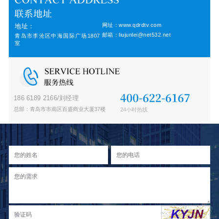
网址：www.qdrdtv.com
地址：
邮箱：liujunlei@net532.net
青岛市李沧区中海国际广场1807
室
186 6189 2166/刘经理
总部：青岛市市南区百盛商业大厦37楼
24小时热线