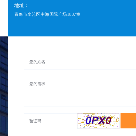
地址：
青岛市李沧区中海国际广场1807室