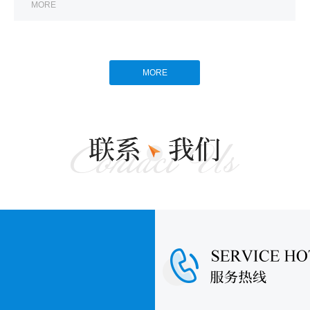
MORE
MORE