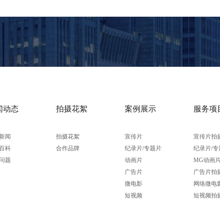
闻动态
拍摄花絮
案例展示
服务项
新闻
拍摄花絮
宣传片
宣传片拍
百科
合作品牌
纪录片/专题片
纪录片/专
问题
动画片
MG动画
广告片
广告片拍
微电影
网络微电
短视频
短视频拍