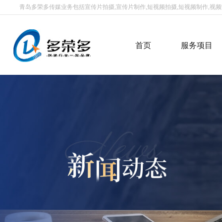
青岛多荣多传媒业务包括宣传片拍摄,宣传片制作,短视频拍摄,短视频制作,视频制
首页
服务项目