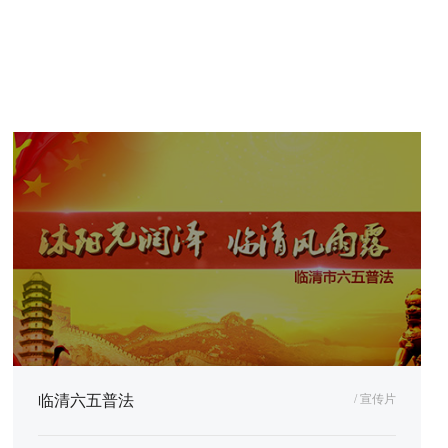
临清六五普法
/ 宣传片