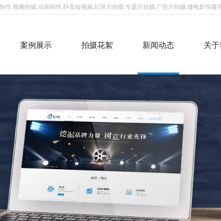
作,视频拍摄,动画制作,抖音短视频,纪录片拍摄,专题片拍摄,广告片拍摄,微电影拍摄等
案例展示
拍摄花絮
新闻动态
关于