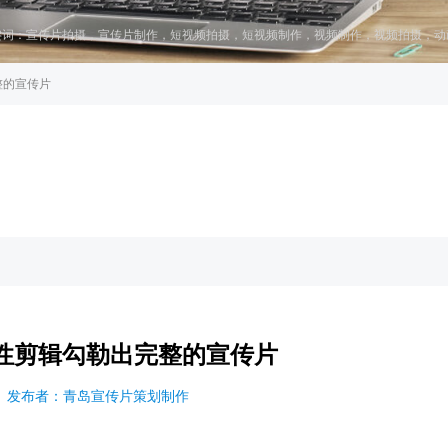
键词：
宣传片拍摄
，
宣传片制作
，
短视频拍摄
，
短视频制作
，
视频制作
，
视频拍摄
，
动
整的宣传片
性剪辑勾勒出完整的宣传片
发布者：青岛宣传片策划制作