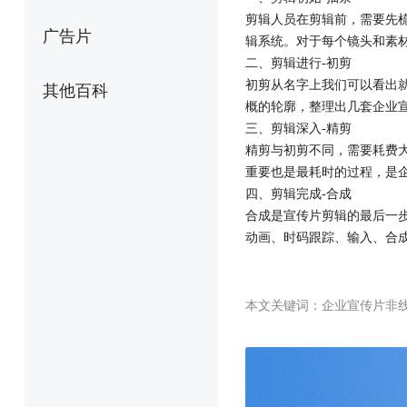
剪辑人员在剪辑前，需要先
广告片
辑系统。对于每个镜头和素
二、剪辑进行-初剪
初剪从名字上我们可以看出
其他百科
概的轮廓，整理出几套企业
三、剪辑深入-精剪
精剪与初剪不同，需要耗费
重要也是最耗时的过程，是
四、剪辑完成-合成
合成是宣传片剪辑的最后一
动画、时码跟踪、输入、合
本文关键词：
企业宣传片非