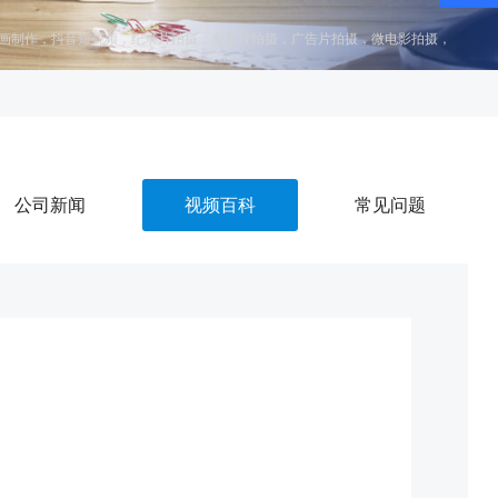
画制作
，
抖音短视频
，
纪录片拍摄
，
专题片拍摄
，
广告片拍摄
，
微电影拍摄
，
公司新闻
视频百科
常见问题