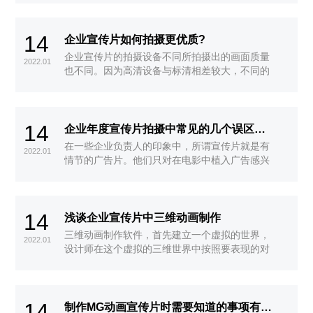
业产品或者企业服务等。
14
企业宣传片如何拍摄更优质?
企业宣传片的拍摄设备不同所拍摄出的画面质量
2022.01
也不同。因为高清设备与标清相差较大，不同的
高清设备拍摄出的画面也各有不同，所以在企业
宣传片拍摄中，一定要有最专业的设备，才能让
画面更清楚动感。
14
企业年度宣传片拍摄中常见的几个误区有哪些？
在一些企业负责人的印象中，所谓宣传片就是有
2022.01
情节的广告片。他们只对在电影中植入广告感兴
趣，一味要求在道具、情节中使用他们的产品。
这样拍出来的就不是企业宣传片而是故事片。
14
浅谈企业宣传片中三维动画制作
三维动画制作软件，首先建立一个虚拟的世界，
2022.01
设计师在这个虚拟的三维世界中按照要表现的对
象的形状尺寸建立模型和场景，再根据要求设定
模型的运动轨迹、虚拟摄影机的运动和其它动画
参数，最后按要求为模型赋上特定的材质，并打
14
上灯光。全部完成后就可以使其生成最后的画
制作MG动画宣传片时需要知道的事项有哪些？