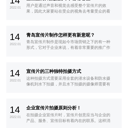
14
用户是通过声音和视觉去感受整个宣传片的效
2022.01
果，因此大家要站在受众的视角去考量受众的看
法和体会，只要顾客感觉你俩是相同战线
14
青岛宣传片制作怎样更有新意呢？
青岛宣传片制作是现如今市场营销之下的有一种
2022.01
形式，它对于企业来说，有着非常重要的推广作
用。这样重要的青岛宣传片制作，又该如何更加
新颖突出呢?
14
宣传片的三种独特拍摄方式
这种拍摄方式需要采用全套的潜水设备和防水摄
2022.01
像机到水下拍摄，并且水下拍摄的摄像师需要有
潜水资格证。水下拍摄具有一定的危险性，在拍
摄之前一定要对水温、地形和水流方向进行精准
测量和全面了解，同时，要准备好应急措施来应
14
对可能出现的意外情况。
企业宣传片拍摄原则分析！
在拍摄企业宣传片时，宣传片创意应当与企业的
2022.01
产品、服务、宣传目标有着内在的联系。这样消
费者在观看企业宣传片时，也能联想到相关的企