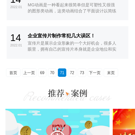
面。
MG动画是一种看起来很简单但是可塑性又很强
2022.01
的图形类动画，这类动画结合了平面设计以简练
的画面规划把丰厚的内容呈现出来，它在宣传片
制作方面能起到将信息量大且冗杂的内容条理清
晰地体现在动画当中，在很大程度上帮助观众减
14
少了阅读浏览时间能够在短时间内了解到企业想
企业宣传片制作常犯几大误区！
传递的信息，同时大大地将企业员工的工作效率
宣传片是展示企业形象的一个大好机会，很多人
2022.01
给拉了上来。而这一大特点再加上其本身所具有
眼里，拥有自己的宣传片本身就是企业地位和实
的趣味性与创意设计就成了其在动画宣传片制作
力的象征，真正成为企业形象的门面。本来物美
中越来越受欢迎的原因所在。
价廉是企业的目的，但很多时候，价廉了物通常
不美，有些企业10分钟的宣传片居然还收到低至
首页
上一页
69
70
71
72
73
下一页
末页
5千的报价单，但这哪个企业敢做。