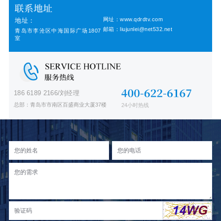
网址：www.qdrdtv.com
地址：
邮箱：liujunlei@net532.net
青岛市李沧区中海国际广场1807
室
186 6189 2166/刘经理
总部：青岛市市南区百盛商业大厦37楼
24小时热线