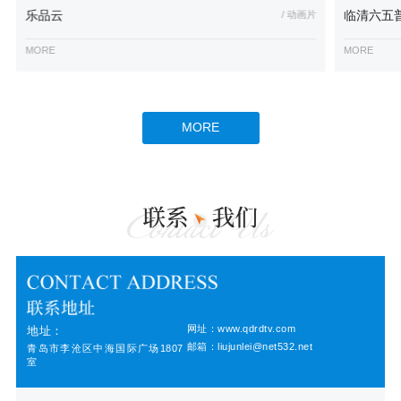
乐品云
/ 动画片
临清六五
MORE
MORE
MORE
网址：www.qdrdtv.com
地址：
邮箱：liujunlei@net532.net
青岛市李沧区中海国际广场1807
室