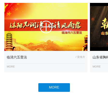
临清六五普法
/ 宣传片
山东省胸
MORE
MORE
MORE