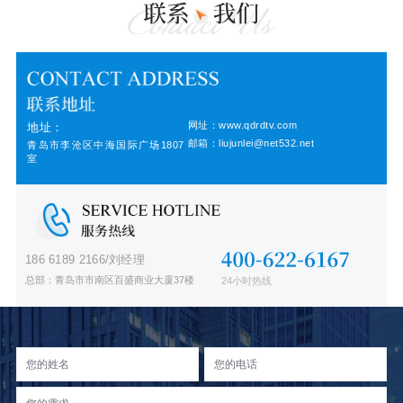
网址：www.qdrdtv.com
地址：
邮箱：liujunlei@net532.net
青岛市李沧区中海国际广场1807
室
186 6189 2166/刘经理
总部：青岛市市南区百盛商业大厦37楼
24小时热线